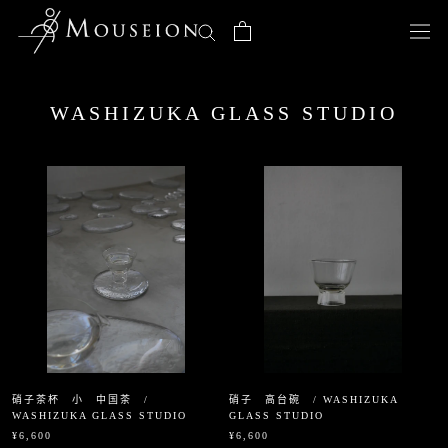
ス
キ
ッ
プ
し
WASHIZUKA GLASS STUDIO
て
コ
ン
テ
ン
ツ
に
移
動
す
る
硝子茶杯 小 中国茶 /
硝子 高台碗 / WASHIZUKA
WASHIZUKA GLASS STUDIO
GLASS STUDIO
¥6,600
¥6,600