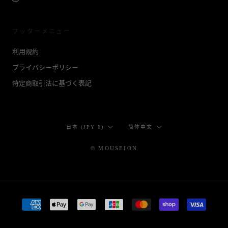
フッターメニュー
利用規約
プライバシーポリシー
特定商取引法に基づく表記
国/
言
日本 (JPY ¥)
简体中文
地
語
域
© MOUSEION