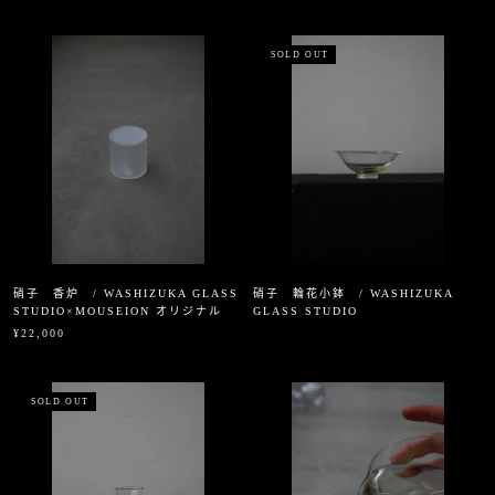
SOLD OUT
硝子 香炉 / WASHIZUKA GLASS
硝子 輪花小鉢 / WASHIZUKA
STUDIO×MOUSEION オリジナル
GLASS STUDIO
¥22,000
SOLD OUT